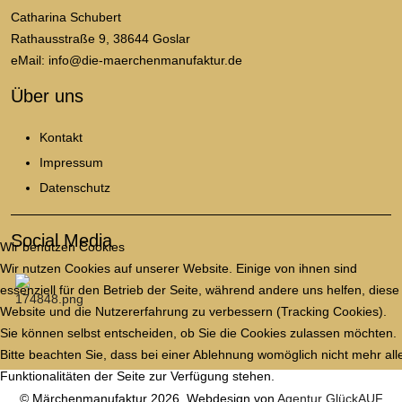
Catharina Schubert
Rathausstraße 9, 38644 Goslar
eMail: info@die-maerchenmanufaktur.de
Über uns
Kontakt
Impressum
Datenschutz
Social Media
Wir benutzen Cookies
Wir nutzen Cookies auf unserer Website. Einige von ihnen sind
essenziell für den Betrieb der Seite, während andere uns helfen, diese
Website und die Nutzererfahrung zu verbessern (Tracking Cookies).
Sie können selbst entscheiden, ob Sie die Cookies zulassen möchten.
Bitte beachten Sie, dass bei einer Ablehnung womöglich nicht mehr all
Funktionalitäten der Seite zur Verfügung stehen.
© Märchenmanufaktur 2026, Webdesign von
Agentur GlückAUF