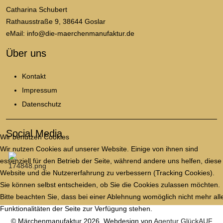
Catharina Schubert
Rathausstraße 9, 38644 Goslar
eMail: info@die-maerchenmanufaktur.de
Über uns
Kontakt
Impressum
Datenschutz
Social Media
Wir benutzen Cookies
Wir nutzen Cookies auf unserer Website. Einige von ihnen sind
essenziell für den Betrieb der Seite, während andere uns helfen, diese
Website und die Nutzererfahrung zu verbessern (Tracking Cookies).
Sie können selbst entscheiden, ob Sie die Cookies zulassen möchten.
Bitte beachten Sie, dass bei einer Ablehnung womöglich nicht mehr all
Funktionalitäten der Seite zur Verfügung stehen.
© Märchenmanufaktur 2026, Webdesign von
Agentur GlückAUF